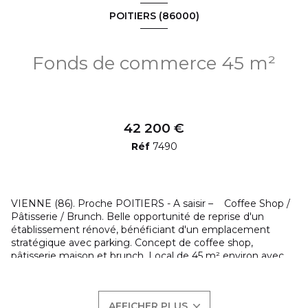
POITIERS (86000)
Fonds de commerce 45 m²
42 200 €
Réf
7490
VIENNE (86). Proche POITIERS - A saisir – Coffee Shop /
Pâtisserie / Brunch. Belle opportunité de reprise d'un
établissement rénové, bénéficiant d'un emplacement
stratégique avec parking. Concept de coffee shop,
pâtisserie maison et brunch. Local de 45 m² environ avec
terrasse. Matériel professionnel en très état bon. Très fort
potentiel de développement :
L’établissement n'est actuellement ouvert que 15 heures
AFFICHER PLUS