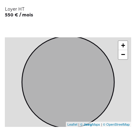
Loyer HT
550 € / mois
+
−
Leaflet
|
©
Maps
|
© OpenStreetMap
Jawg