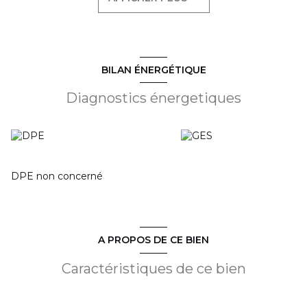
par semaine (du mercredi au dimanche, de 15h à 18h),
laissant un gros potentiel de développement avec
notamment : service du midi, les brunchs et la vente à
emporter.
Idéal pour un professionnel ou primo accédant.
CA 2025 55 444 € HT.
BILAN ÉNERGÉTIQUE
ACHATS DES MURS POSSIBLE.
Prix du Fonds : 42 200 € HAI
Diagnostics énergetiques
DPE non concerné
A PROPOS DE CE BIEN
Caractéristiques de ce bien