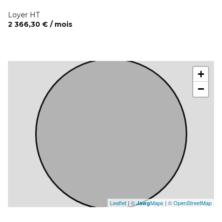
Loyer HT
2 366,30 € / mois
+
−
Leaflet
|
©
Maps
|
© OpenStreetMap
Jawg