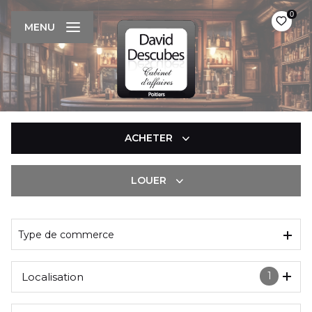
0
MENU
ACHETER
LOUER
De l'immo pro
De l'immo pro
Type de commerce
1
Localisation