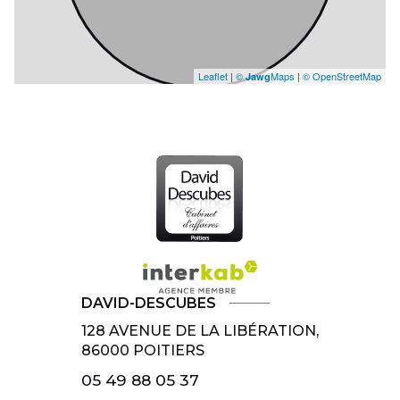
Leaflet
|
©
Maps
|
© OpenStreetMap
Jawg
DAVID-DESCUBES
128 AVENUE DE LA LIBÉRATION,
86000
POITIERS
05 49 88 05 37