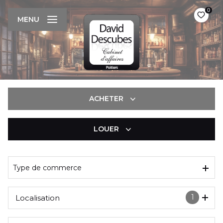
0
MENU
ACHETER
LOUER
De l'immo pro
De l'immo pro
Type de commerce
1
Localisation