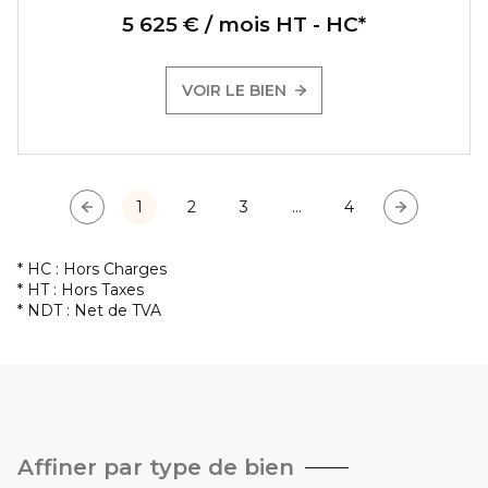
5 625 € / mois HT - HC*
VOIR LE BIEN
1
2
3
...
4
* HC : Hors Charges
* HT : Hors Taxes
* NDT : Net de TVA
Affiner par type de bien