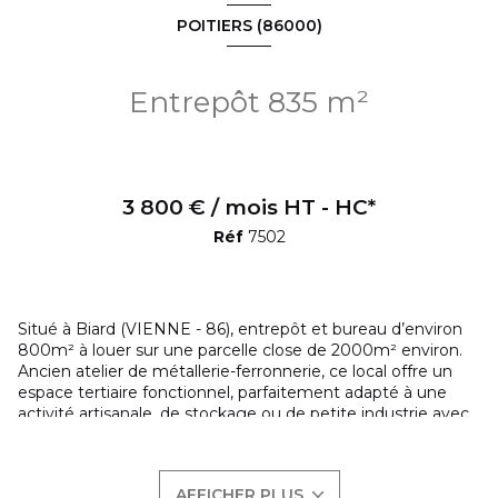
POITIERS (86000)
Entrepôt 835 m²
3 800 € / mois HT - HC*
Réf
7502
Situé à Biard (VIENNE - 86), entrepôt et bureau d’environ
800m² à louer sur une parcelle close de 2000m² environ.
Ancien atelier de métallerie-ferronnerie, ce local offre un
espace tertiaire fonctionnel, parfaitement adapté à une
activité artisanale, de stockage ou de petite industrie avec
bureaux.
Terrain entièrement clos avec 2 grand portails électriques
(7m et 6m). Accès direct au hangar avec une porte
AFFICHER PLUS