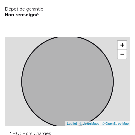
Dépot de garantie
Non renseigné
+
−
Leaflet
|
©
Maps
|
© OpenStreetMap
Jawg
* HC : Hors Charges