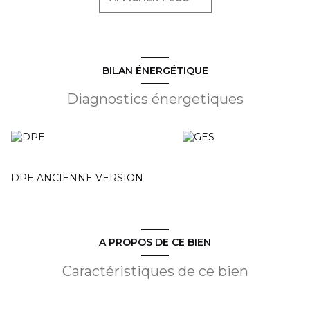
sectionnelle (3.90m de haut x 2.5m de large).
Le hangar de 720m² environ est équipé d’un pont de
levage pour charges lourdes, de nombreuses prises
électriques en hauteur et d’un système de radiants
chauffants au gaz. Une petite cour fermée d’environ 48m²
complète la partie entrepôt.
BILAN ÉNERGÉTIQUE
La partie bureau est composée d’un espace de réception
de 15m² environ, de 3 bureaux fonctionnels de 11 à 16m²,
Diagnostics énergetiques
équipés de placards de rangement et de volets manuels.
Une pièce de transition de 8m² fait le lien entre les bureaux
et l’atelier, accompagné d’une réserve de 12m² environ. Un
local social de 23m² pour les pauses et déjeuner, une
réserve de 6m² environ ainsi qu’un bloc sanitaire avec
douche de 13m² environ.
DPE ANCIENNE VERSION
Bail commercial à créer. Loyer mensuel de 3 800 € HT/HC.
Paiement mensuel. Dépôt de garantie : 2 mois de loyer.
Taxe foncière à la charge du preneur. Honoraires
d’agence 9 120 € HT. Honoraire de rédaction du bail et de
l’état des lieux en sus. Libre immédiatement.
A PROPOS DE CE BIEN
Caractéristiques de ce bien