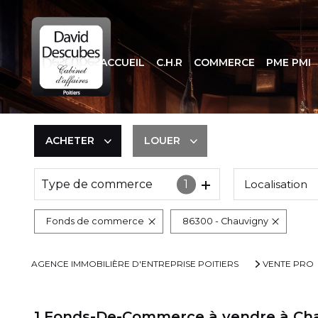
ACCUEIL
C.H.R
COMMERCE
PME PMI
ACHETER
LOUER
Type de commerce
1
Localisation
De l'immo pro
De l'immo pro
Fonds de commerce
86300 - Chauvigny
AGENCE IMMOBILIÈRE D'ENTREPRISE POITIERS
VENTE PRO
1
Fonds-De-Commerce à vendre à Ch