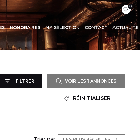
0
ES
HONORAIRES
MA SÉLECTION
CONTACT
ACTUALITÉ
FILTRER
VOIR LES
1
ANNONCES
RÉINITIALISER
Trier par
LES PLUS RÉCENTES